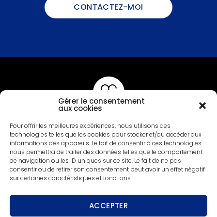
CONTACTEZ-MOI
Gérer le consentement
aux cookies
Anne-Sophie Massip
Pour offrir les meilleures expériences, nous utilisons des
Graphiste Freelance à Annecy
technologies telles que les cookies pour stocker et/ou accéder aux
Graphisme Print & Digital
informations des appareils. Le fait de consentir à ces technologies
nous permettra de traiter des données telles que le comportement
de navigation ou les ID uniques sur ce site. Le fait de ne pas
Contactez-moi
consentir ou de retirer son consentement peut avoir un effet négatif
asmassip@gmail.com
sur certaines caractéristiques et fonctions.
Rejoignez-moi
ACCEPTER