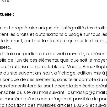
ervice
tuelle :
est propriétaire unique de l’intégralité des droit
tient les droits et autorisations d’usage sur tous l
ite internet, tant sur la structure que sur les textes,
elsetc…
totale ou partielle du site web an-so.fr, représenta
ielle de l’un de ces éléments, quel que soit le moy
te, sauf autorisation préalable de Massip Anne-Sophi
du site suivant an-so.fr, affichage, edition, mis à 
quelconque de ces éléments, sans tenir compte du 
t strictementinterdite, sauf acceptation écrite pré
nsable du site au mail suivant : asmassip@gmail.c
e manière qu’une contrefaçon et passible de pou
ispositions des multiples articles L.335-2 et suiv