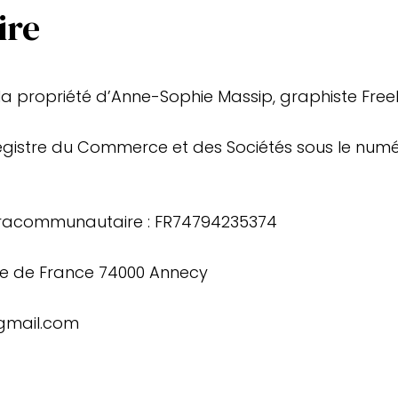
ire
t la propriété d’Anne-Sophie Massip, graphiste Free
egistre du Commerce et des Sociétés sous le num
racommunautaire : FR74794235374
ue de France 74000 Annecy
gmail.com