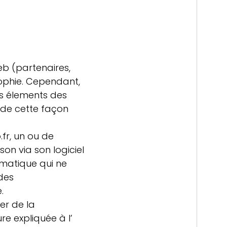
web (partenaires,
ophie
.
Cependant,
es élements des
e de cette façon
fr, un ou de
on via son logiciel
rmatique qui ne
des
.
er de la
e expliquée à l’