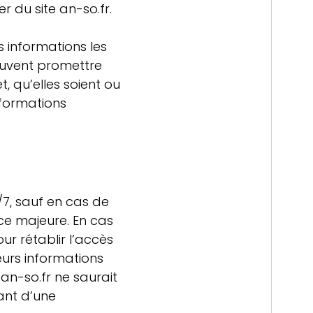
r du site an-so.fr.
s informations les
euvent promettre
t, qu’elles soient ou
nformations
4/7, sauf en cas de
ce majeure. En cas
r rétablir l’accès
eurs informations
an-so.fr ne saurait
ant d’une