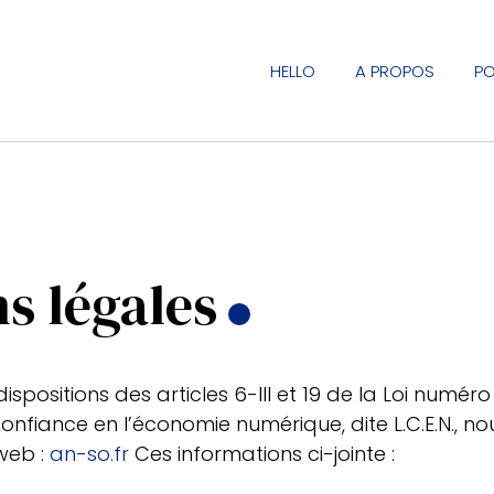
HELLO
A PROPOS
PO
s légales
spositions des articles 6-III et 19 de la Loi numéro
Confiance en l’économie numérique, dite L.C.E.N., no
 web :
an-so.fr
Ces informations ci-jointe :