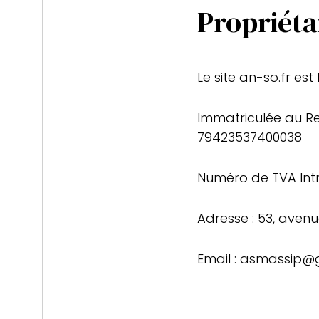
Propriéta
Le site an-so.fr es
Immatriculée au R
79423537400038
Numéro de TVA Int
Adresse : 53, aven
Email : asmassip@