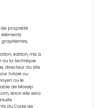
s de propriété
es éléments
 , graphismes,
tion, edition, mis à
en ou la technique
e, directeur du site
jour totale ou
moyen ou le
alable de Massip
om, sinon elle sera
rsuite
ants du Code de